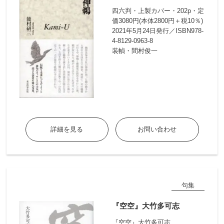
四六判・上製カバー・202p・定
価3080円(本体2800円＋税10％)
2021年5月24日発行／ISBN978-
4-8129-0963-8
装幀・間村俊一
詳細を見る
お問い合わせ
句集
『空空』大竹多可志
『空空』大竹多可志