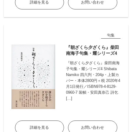
詳細を見る
お問い合わせ
句集
『朝ざくら夕ざくら』柴田
南海子句集・耀シリーズ4
『朝ざくら夕ざくら』柴田南海
子句集・耀シリーズ4 Shibata
Namiko 四六判・204p・上製カ
バー・本体2800円＋税 2020年4
月1日発行／ISBN978-4-8129-
0960-7 装幀・安田真奈己 詩乞
[…]
詳細を見る
お問い合わせ