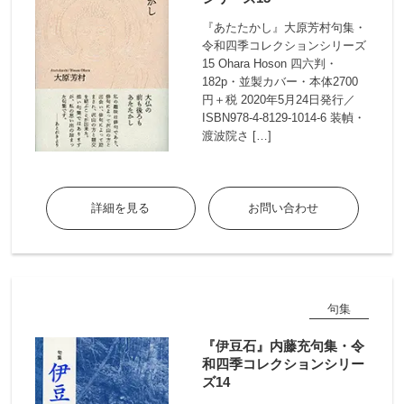
『あたたかし』大原芳村句集・
令和四季コレクションシリーズ
15 Ohara Hoson 四六判・
182p・並製カバー・本体2700
円＋税 2020年5月24日発行／
ISBN978-4-8129-1014-6 装幀・
渡波院さ […]
詳細を見る
お問い合わせ
句集
『伊豆石』内藤充句集・令
和四季コレクションシリー
ズ14