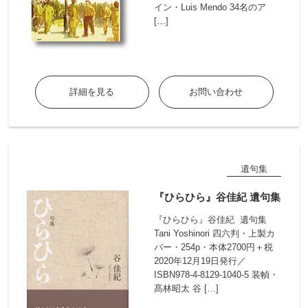
イン・Luis Mendo 34名のア
[…]
詳細を見る
お問い合わせ
遺句集
『ひらひら』谷佳紀 遺句集
『ひらひら』谷佳紀 遺句集
Tani Yoshinori 四六判・上製カ
バー・254p・本体2700円＋税
2020年12月19日発行／
ISBN978-4-8129-1040-5 装幀・
髙林昭太 谷 […]