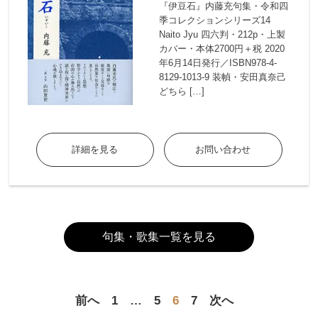
『伊豆石』内藤充句集・令和四
季コレクションシリーズ14
Naito Jyu 四六判・212p・上製
カバー・本体2700円＋税 2020
年6月14日発行／ISBN978-4-
8129-1013-9 装幀・安田真奈己
どちら […]
詳細を見る
お問い合わせ
句集・歌集一覧を見る
前へ
1
…
5
6
7
次へ