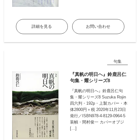
詳細を見る
お問い合わせ
句集
『真帆の明日へ』鈴鹿呂仁
句集・耀シリーズ8
『真帆の明日へ』鈴鹿呂仁句
集・耀シリーズ8 Suzuka Rojin
四六判・192p・上製カバー・本
体2800円＋税 2020年11月23日
発行／ISBN978-4-8129-0964-5
装幀・間村俊一 カバーオブジ
[…]