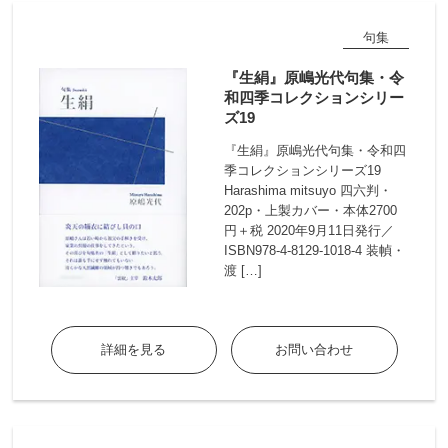
句集
『生絹』原嶋光代句集・令
和四季コレクションシリー
ズ19
『生絹』原嶋光代句集・令和四
季コレクションシリーズ19
Harashima mitsuyo 四六判・
202p・上製カバー・本体2700
円＋税 2020年9月11日発行／
ISBN978-4-8129-1018-4 装幀・
渡 […]
詳細を見る
お問い合わせ