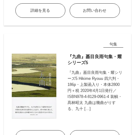
詳細を見る
お問い合わせ
句集
『九曲』蟇目良雨句集・耀
シリーズ5
『九曲』蟇目良雨句集・耀シリ
ーズ5 Hikime Ryouu 四六判・
186p・上製函入り・本体2800
円＋税 2020年4月1日発行／
ISBN978-4-8129-0961-4 装幀・
髙林昭太 九曲は幾曲がりす
る、九十 […]