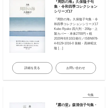
『周防の海』久保隆子句
集・令和四季コレクション
シリーズ17
『周防の海』久保隆子句集・令
和四季コレクションシリーズ17
Kubo Ryuko 四六判・206p・上
製カバー・本体2700円＋税
2020年8月10日発行／ISBN978-
4-8129-1016-0 装幀・髙林昭太
隆 […]
詳細を見る
お問い合わせ
句集
『露の堂』森清信子句集・