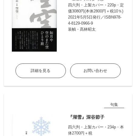
四六判・上製カバー・220p・定
価3080円(本体2800円＋税10％)
2021年5月5日発行／ISBN978-
4-8129-0966-9
装幀・髙林昭太
詳細を見る
お問い合わせ
句集
『湖雪』深谷節子
四六判・上製カバー・234p・本
体2700円＋税