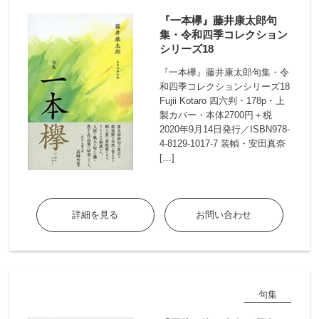
『一本欅』藤井康太郎句
集・令和四季コレクション
シリーズ18
『一本欅』藤井康太郎句集・令
和四季コレクションシリーズ18
Fujii Kotaro 四六判・178p・上
製カバー・本体2700円＋税
2020年9月14日発行／ISBN978-
4-8129-1017-7 装幀・安田真奈
[…]
詳細を見る
お問い合わせ
句集