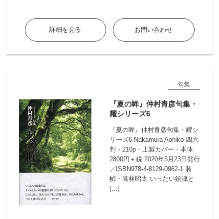
詳細を見る
お問い合わせ
句集
『夏の眸』仲村青彦句集・
耀シリーズ6
『夏の眸』仲村青彦句集・耀シ
リーズ6 Nakamura Aohiko 四六
判・210p・上製カバー・本体
2800円＋税 2020年5月23日発行
／ISBN978-4-8129-0962-1 装
幀・髙林昭太 いったい鎮魂と
[…]