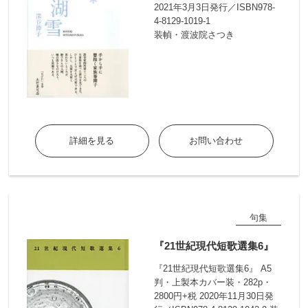
2021年3月3日発行／ISBN978-
4-8129-1019-1
装幀・渡波院さつき
詳細を見る
お問い合わせ
句集
『21世紀現代短歌選集6』
『21世紀現代短歌選集6』 A5
判・上製本カバー装・282p・
2800円+税 2020年11月30日発