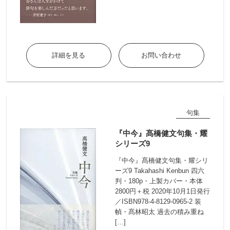
詳細を見る
お問い合わせ
句集
『中今』髙橋健文句集・耀
シリーズ9
『中今』髙橋健文句集・耀シリ
ーズ9 Takahashi Kenbun 四六
判・180p・上製カバー・本体
2800円＋税 2020年10月1日発行
／ISBN978-4-8129-0965-2 装
幀・髙林昭太 過去の積み重ね
[…]