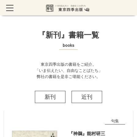
TOP
> 『新刊』書籍一覧
『新刊』書籍一覧
books
東京四季出版の書籍をご紹介。
「いま伝えたい、自由なことばたち」
弊社の書籍を是非ご堪能ください。
新刊
近刊
句集
『神鵜』能村研三