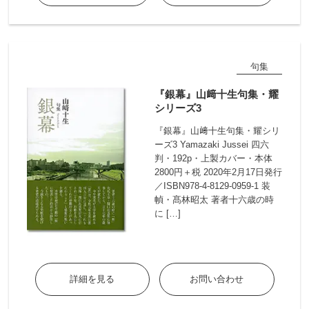
句集
『銀幕』山﨑十生句集・耀
シリーズ3
『銀幕』山﨑十生句集・耀シリ
ーズ3 Yamazaki Jussei 四六
判・192p・上製カバー・本体
2800円＋税 2020年2月17日発行
／ISBN978-4-8129-0959-1 装
幀・髙林昭太 著者十六歳の時
に […]
詳細を見る
お問い合わせ