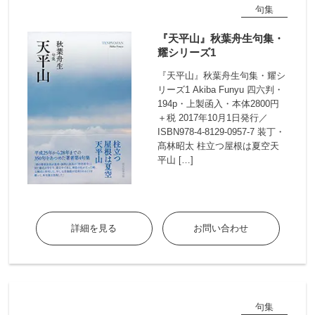
句集
『天平山』秋葉舟生句集・
耀シリーズ1
『天平山』秋葉舟生句集・耀シ
リーズ1 Akiba Funyu 四六判・
194p・上製函入・本体2800円
＋税 2017年10月1日発行／
ISBN978-4-8129-0957-7 装丁・
髙林昭太 柱立つ屋根は夏空天
平山 […]
詳細を見る
お問い合わせ
句集