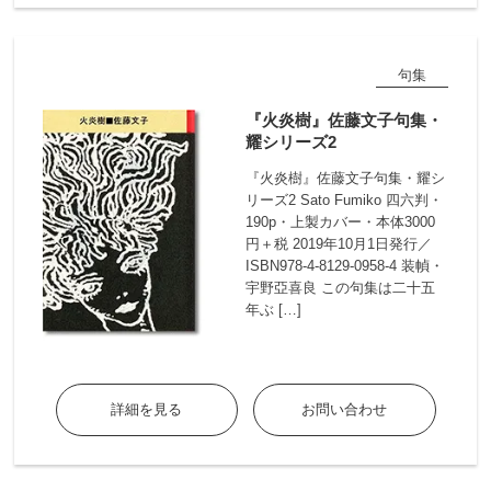
句集
『火炎樹』佐藤文子句集・
耀シリーズ2
『火炎樹』佐藤文子句集・耀シ
リーズ2 Sato Fumiko 四六判・
190p・上製カバー・本体3000
円＋税 2019年10月1日発行／
ISBN978-4-8129-0958-4 装幀・
宇野亞喜良 この句集は二十五
年ぶ […]
詳細を見る
お問い合わせ