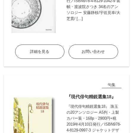
行／ISBN978-4-8129-1042-9 装
幀・渡波院さつき 34名のアン
ソロジー 安藤静枝/宇佐見幸/大
芝貫/ […]
詳細を見る
お問い合わせ
句集
『現代俳句精鋭選集18』
『現代俳句精鋭選集18』 珠玉
の20アンソロジー A5判・上製
カバー装・168p・2900円+税
2019年4月10日発行／ISBN978-
4-8129-0997-3 ジャケットデザ