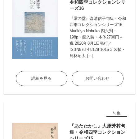
令和四季コレクションシリ
ーズ16
『露の堂』森清信子句集・令和
四季コレクションシリーズ16
Morikiyo Nobuko 四六判・
198p・函入装・本体2700円＋
税 2020年8月1日発行／
ISBN978-4-8129-1015-3 装幀・
髙林昭太 […]
詳細を見る
お問い合わせ
句集
『あたたかし』大原芳村句
集・令和四季コレクション
シリーズ15