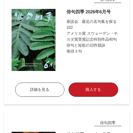
俳句四季 2026年6月号
座談会 最近の名句集を探る
102
アメリカ賞 スウェーデン・チ
カダ賞受賞記念特別作品40句
俳句と短歌の10作競詠
巻頭３句
詳細を見る
購入する
俳句四季