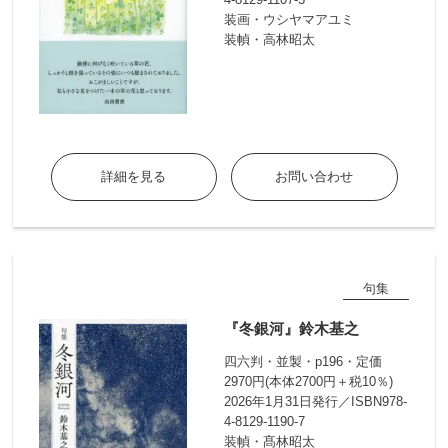
装画・ウシヤマアユミ
装幀・高林昭太
詳細を見る
お問い合わせ
句集
『冬銀河』鈴木基之
四六判・並製・p196・定価
2970円(本体2700円＋税10％)
2026年1月31日発行／ISBN978-
4-8129-1190-7
装幀・髙林昭太