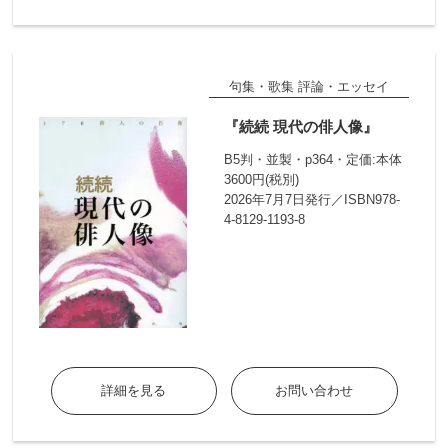
句集・歌集 評論・エッセイ
『続続 現代の俳人像』
B5判・並製・p364・定価:本体
3600円(税別)
2026年7月7日発行／ISBN978-
4-8129-1193-8
詳細を見る
お問い合わせ