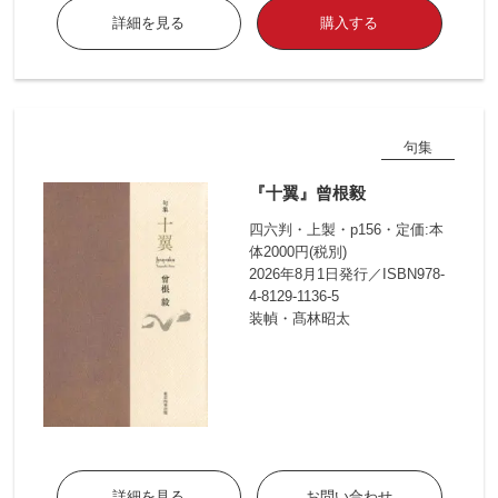
詳細を見る
購入する
句集
『十翼』曾根毅
四六判・上製・p156・定価:本
体2000円(税別)
2026年8月1日発行／ISBN978-
4-8129-1136-5
装幀・髙林昭太
詳細を見る
お問い合わせ