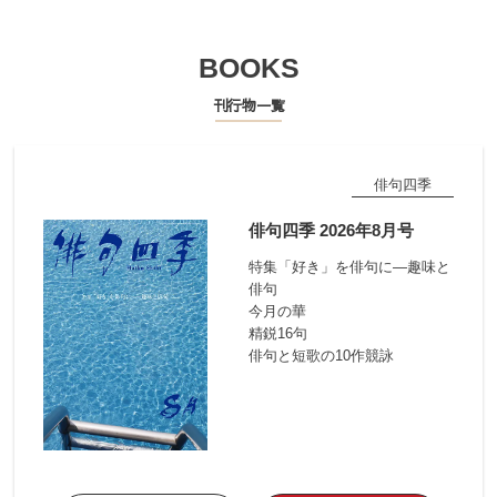
BOOKS
刊行物一覧
俳句四季
俳句四季 2026年8月号
特集「好き」を俳句に―趣味と
俳句
今月の華
精鋭16句
俳句と短歌の10作競詠