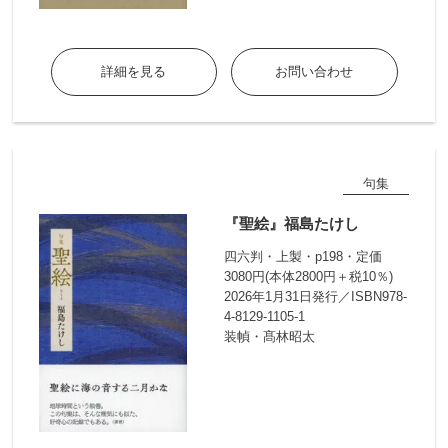
詳細を見る
お問い合わせ
句集
『聖絵』福島たけし
四六判・上製・p198・定価
3080円(本体2800円＋税10％)
2026年1月31日発行／ISBN978-
4-8129-1105-1
装幀・髙林昭太