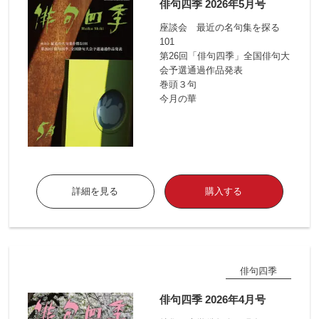
俳句四季 2026年5月号
座談会 最近の名句集を探る
101
第26回「俳句四季」全国俳句大
会予選通過作品発表
巻頭３句
今月の華
詳細を見る
購入する
俳句四季
俳句四季 2026年4月号