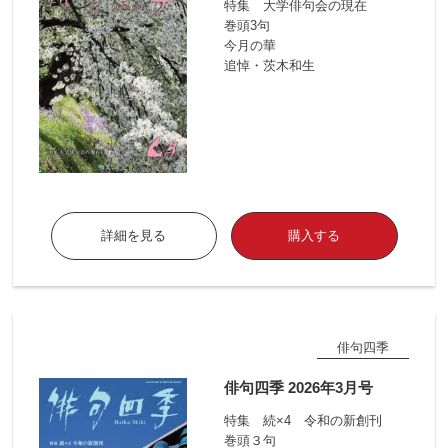
特集 大学俳句会の現在
巻頭3句
今月の華
追悼・茨木和生
詳細を見る
購入する
俳句四季
俳句四季 2026年3月号
特集 続×4 令和の新創刊
巻頭３句