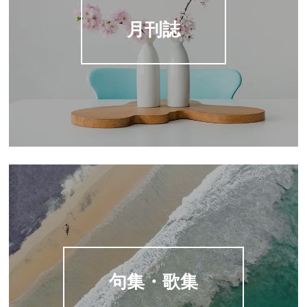
月刊誌
句集・歌集