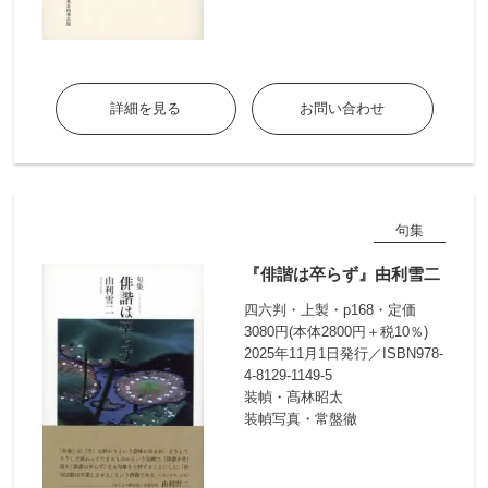
詳細を見る
お問い合わせ
句集
『俳諧は卒らず』由利雪二
四六判・上製・p168・定価
3080円(本体2800円＋税10％)
2025年11月1日発行／ISBN978-
4-8129-1149-5
装幀・髙林昭太
装幀写真・常盤徹