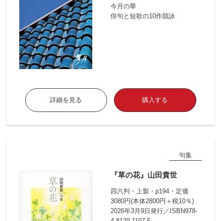
今月の華
俳句と短歌の10作競詠
詳細を見る
購入する
句集
『草の花』山田貴世
四六判・上製・p194・定価
3080円(本体2800円＋税10％)
2026年3月9日発行／ISBN978-
4-8129-1107-5