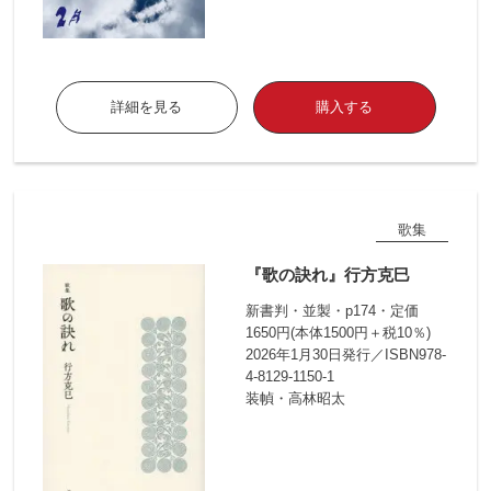
詳細を見る
購入する
歌集
『歌の訣れ』行方克巳
新書判・並製・p174・定価
1650円(本体1500円＋税10％)
2026年1月30日発行／ISBN978-
4-8129-1150-1
装幀・高林昭太