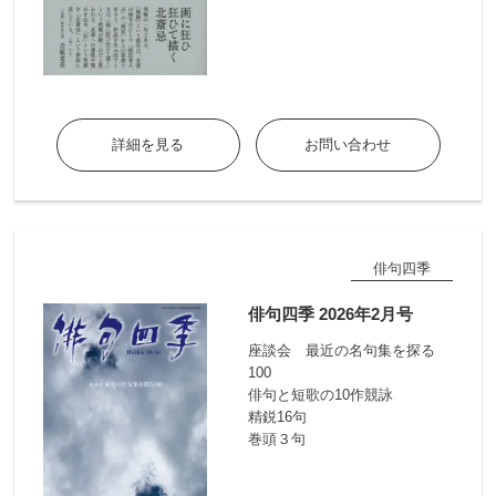
詳細を見る
お問い合わせ
俳句四季
俳句四季 2026年2月号
座談会 最近の名句集を探る
100
俳句と短歌の10作競詠
精鋭16句
巻頭３句