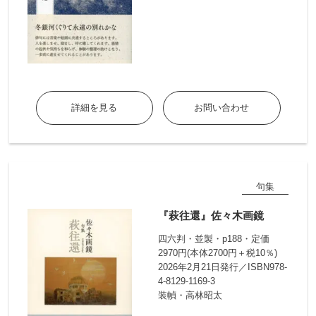
詳細を見る
お問い合わせ
句集
『萩往還』佐々木画鏡
四六判・並製・p188・定価
2970円(本体2700円＋税10％)
2026年2月21日発行／ISBN978-
4-8129-1169-3
装幀・高林昭太