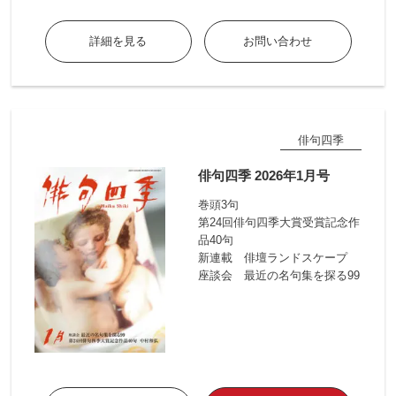
詳細を見る
お問い合わせ
俳句四季
俳句四季 2026年1月号
巻頭3句
第24回俳句四季大賞受賞記念作
品40句
新連載 俳壇ランドスケープ
座談会 最近の名句集を探る99