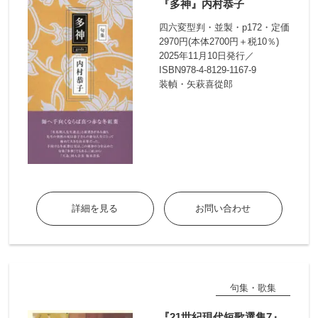
『多神』内村恭子
四六変型判・並製・p172・定価
2970円(本体2700円＋税10％)
2025年11月10日発行／
ISBN978-4-8129-1167-9
装幀・矢萩喜從郎
詳細を見る
お問い合わせ
句集・歌集
『21世紀現代短歌選集7』