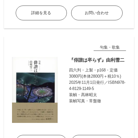
詳細を見る
お問い合わせ
句集・歌集
『俳諧は卒らず』由利雪二
四六判・上製・p168・定価
3080円(本体2800円＋税10％)
2025年11月1日発行／ISBN978-
4-8129-1149-5
装幀・髙林昭太
装幀写真・常盤徹