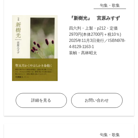
句集・歌集
『新樹光』 宮原みすず
四六判・上製・p212・定価
2970円(本体2700円＋税10％)
2025年11月3日発行／ISBN978-
4-8129-1163-1
装幀・髙林昭太
詳細を見る
お問い合わせ
句集・歌集