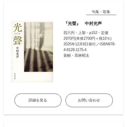
句集・歌集
『光聲』 中村光声
四六判・上製・p152・定価
2970円(本体2700円＋税10％)
2025年12月8日発行／ISBN978-
4-8129-1175-4
装幀・髙林昭太
詳細を見る
お問い合わせ