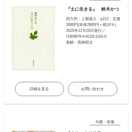
『土に生きる』 鈴木かつ
四六判・上製函入・p212・定価
3080円(本体2800円＋税10％)
2025年12月20日発行／
ISBN978-4-8129-1165-5
装幀・髙林昭太
詳細を見る
お問い合わせ
句集・歌集