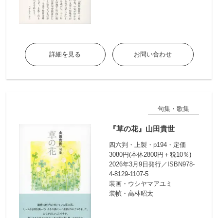
詳細を見る
お問い合わせ
句集・歌集
『草の花』山田貴世
四六判・上製・p194・定価
3080円(本体2800円＋税10％)
2026年3月9日発行／ISBN978-
4-8129-1107-5
装画・ウシヤマアユミ
装幀・高林昭太