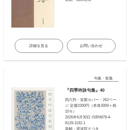
詳細を見る
お問い合わせ
句集・歌集
『四季吟詠句集』40
四六判・並製カバー・262ペー
ジ 定価3300円（本体3000＋税
10％）
2026年6月30日 ISBN978-4-
8129-1192-1
装幀：渡波院さつき