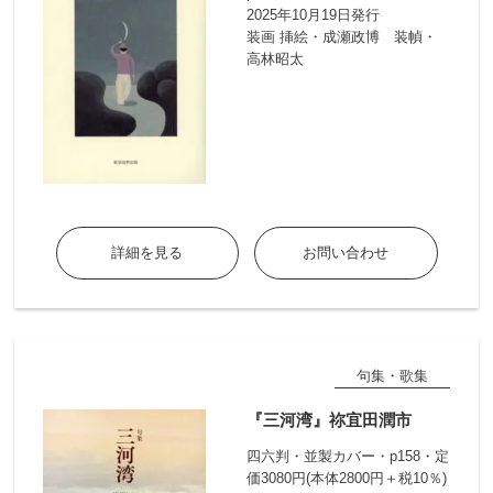
2025年10月19日発行
装画 挿絵・成瀬政博 装幀・
高林昭太
詳細を見る
お問い合わせ
句集・歌集
『三河湾』祢宜田潤市
四六判・並製カバー・p158・定
価3080円(本体2800円＋税10％)