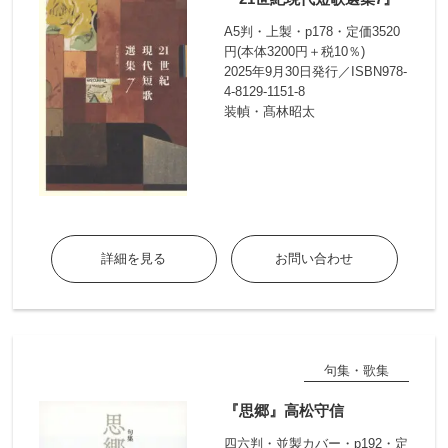
A5判・上製・p178・定価3520
円(本体3200円＋税10％)
2025年9月30日発行／ISBN978-
4-8129-1151-8
装幀・髙林昭太
詳細を見る
お問い合わせ
句集・歌集
『思郷』高松守信
四六判・並製カバー・p192・定