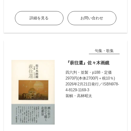
詳細を見る
お問い合わせ
句集・歌集
『萩往還』佐々木画鏡
四六判・並製・p188・定価
2970円(本体2700円＋税10％)
2026年2月21日発行／ISBN978-
4-8129-1169-3
装幀・高林昭太