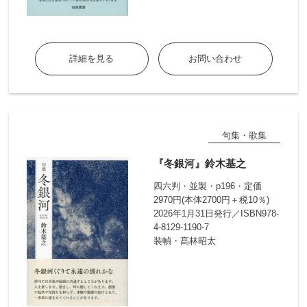
詳細を見る
お問い合わせ
句集・歌集
『冬銀河』鈴木基之
四六判・並製・p196・定価
2970円(本体2700円＋税10％)
2026年1月31日発行／ISBN978-
4-8129-1190-7
装幀・髙林昭太