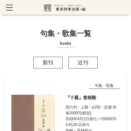
TOP
> 句集・歌集一覧
句集・歌集一覧
books
新刊
近刊
句集・歌集
『十翼』曾根毅
四六判・上製・p156・定価:本
体2000円(税別)
2026年8月1日発行／ISBN978-
4-8129-1136-5
装幀・髙林昭太