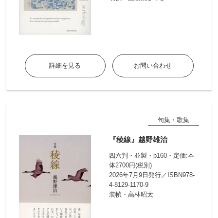
詳細を見る
お問い合わせ
句集・歌集
『稜線』越野雄治
四六判・並製・p160・定価:本
体2700円(税別)
2026年7月9日発行／ISBN978-
4-8129-1170-9
装幀・高林昭太