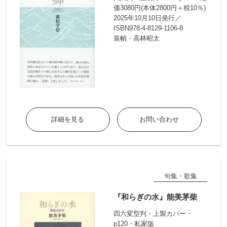
価3080円(本体2800円＋税10％)
2025年10月10日発行／
ISBN978-4-8129-1106-8
装幀・高林昭太
詳細を見る
お問い合わせ
句集・歌集
『和らぎの水』能美茅柴
四六変型判・上製カバー・
p120・私家版