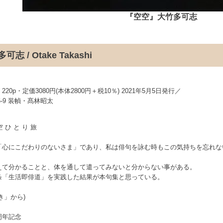
『空空』大竹多可志
 / Otake Takashi
0p・定価3080円(本体2800円＋税10％) 2021年5月5日発行／
0966-9 装幀・髙林昭太
空 ひ と り 旅
「心にこだわりのないさま」であり、私は俳句を詠む時もこの気持ちを忘れな
えて分かることと、体を通して遣ってみないと分からない事がある。
条「生活即俳道」を実践した結果が本句集と思っている。
き」から)
周年記念