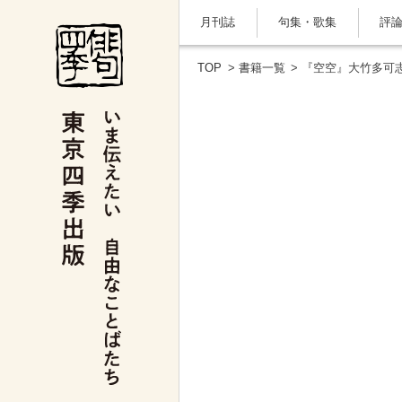
月刊誌
句集・歌集
評
TOP
>
書籍一覧
> 『空空』大竹多可