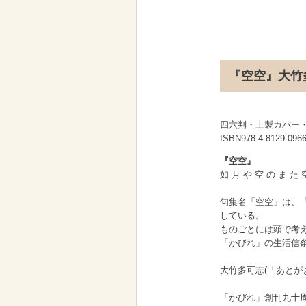
『空空』大竹多可志
四六判・上製カバー・22
ISBN978-4-8129-
『空空』
如 月 や 空 の ま た 
句集名「空空」は、
している。
ものごとには頭で考
「かびれ」の生活信
大竹多可志(「あとが
「かびれ」創刊九十