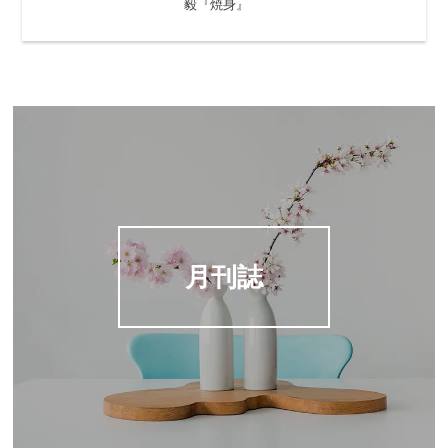
毅『焼身』
月刊誌