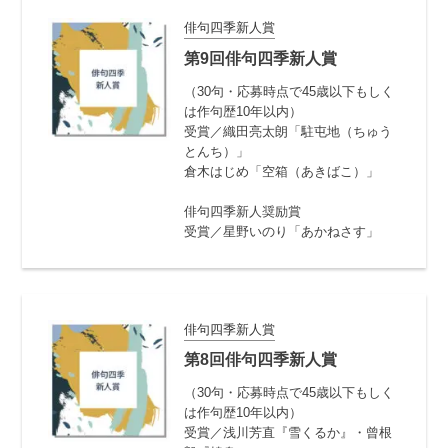
俳句四季新人賞
第9回俳句四季新人賞
（30句・応募時点で45歳以下もしく
は作句歴10年以内）
受賞／織田亮太朗「駐屯地（ちゅう
とんち）」
倉木はじめ「空箱（あきばこ）」
俳句四季新人奨励賞
受賞／星野いのり「あかねさす」
俳句四季新人賞
第8回俳句四季新人賞
（30句・応募時点で45歳以下もしく
は作句歴10年以内）
受賞／浅川芳直『雪くるか』・曾根