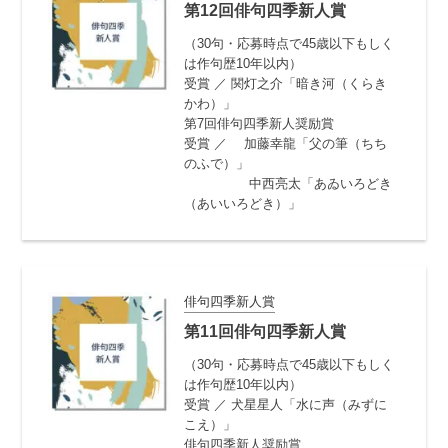
第12回俳句四季新人賞
（30句・応募時点で45歳以下もしく
は作句歴10年以内）
受賞 ／ 関灯之介「暗き河（くらき
かわ）」
第7回俳句四季新人奨励賞
受賞 ／ 加藤幸龍「父の筆（ちち
のふで）」
中西亮太「あゐいろどき
（あいいろどき）」
俳句四季新人賞
第11回俳句四季新人賞
（30句・応募時点で45歳以下もしく
は作句歴10年以内）
受賞 ／ 犬星星人「水に声（みずに
こえ）」
俳句四季新人奨励賞