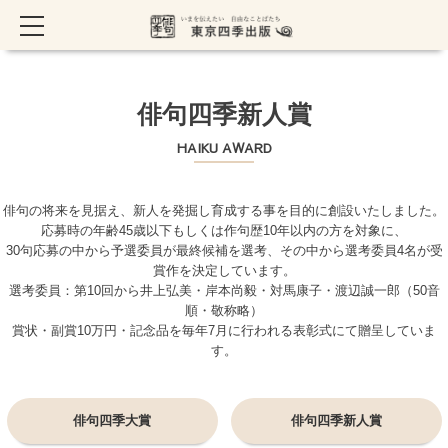
TOP
> 俳句四季新人賞
俳句四季新人賞
HAIKU AWARD
俳句の将来を見据え、新人を発掘し育成する事を目的に創設いたしました。
応募時の年齢45歳以下もしくは作句歴10年以内の方を対象に、
30句応募の中から予選委員が最終候補を選考、その中から選考委員4名が受
賞作を決定しています。
選考委員：第10回から井上弘美・岸本尚毅・対馬康子・渡辺誠一郎（50音
順・敬称略）
賞状・副賞10万円・記念品を毎年7月に行われる表彰式にて贈呈していま
す。
俳句四季大賞
俳句四季新人賞