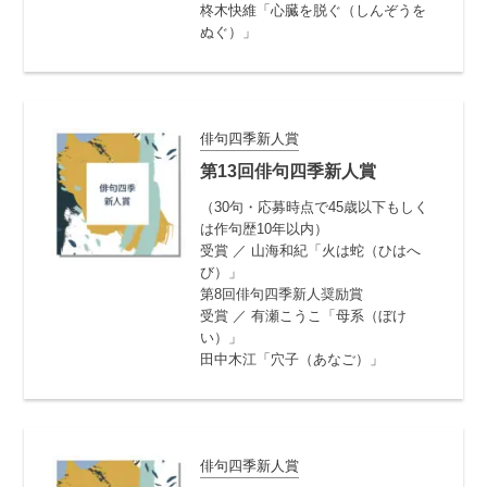
柊木快維「心臓を脱ぐ（しんぞうを
ぬぐ）」
俳句四季新人賞
第13回俳句四季新人賞
（30句・応募時点で45歳以下もしく
は作句歴10年以内）
受賞 ／ 山海和紀「火は蛇（ひはへ
び）」
第8回俳句四季新人奨励賞
受賞 ／ 有瀬こうこ「母系（ぼけ
い）」
田中木江「穴子（あなご）」
俳句四季新人賞