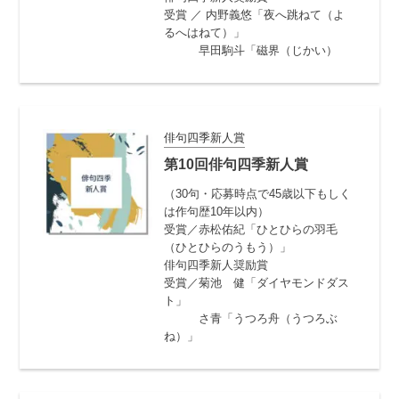
受賞 ／ 内野義悠「夜へ跳ねて（よ
るへはねて）」
早田駒斗「磁界（じかい）
俳句四季新人賞
第10回俳句四季新人賞
（30句・応募時点で45歳以下もしく
は作句歴10年以内）
受賞／赤松佑紀「ひとひらの羽毛
（ひとひらのうもう）」
俳句四季新人奨励賞
受賞／菊池 健「ダイヤモンドダス
ト」
さ青「うつろ舟（うつろぶ
ね）」