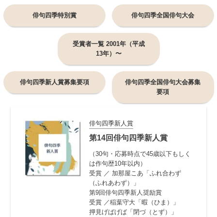
俳句四季特別賞
俳句四季全国俳句大会
受賞者一覧 2001年（平成
13年）〜
俳句四季新人賞募集要項
俳句四季全国俳句大会募集
要項
俳句四季新人賞
第14回俳句四季新人賞
（30句・応募時点で45歳以下もしく
は作句歴10年以内）
受賞 ／ 加那屋こあ「ふれ合わず
（ふれあわず）」
第9回俳句四季新人奨励賞
受賞 ／稲葉守大「暇（ひま）」
押見げばげば「閉づ（とず）」