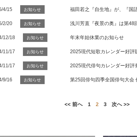
5/4/15
福田若之『自生地』が、『国
お知らせ
5/2/20
浅川芳直『夜景の奥』は第48
お知らせ
4/12/18
年末年始休業のお知らせ
お知らせ
4/11/17
2025現代短歌カレンダー好評
お知らせ
4/11/17
2025現代俳句カレンダー好評
お知らせ
4/9/16
第25回俳句四季全国俳句大会
お知らせ
<< 前へ
1
2
3
次へ >>