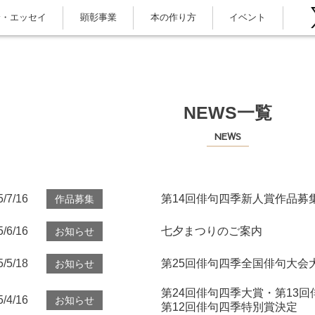
論・エッセイ
顕彰事業
本の作り方
イベント
NEWS一覧
NEWS
5/7/16
第14回俳句四季新人賞作品募
作品募集
5/6/16
七夕まつりのご案内
お知らせ
5/5/18
第25回俳句四季全国俳句大会
お知らせ
第24回俳句四季大賞・第13
5/4/16
お知らせ
第12回俳句四季特別賞決定