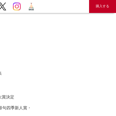
購入する
集
大賞決定
回俳句四季新人賞・