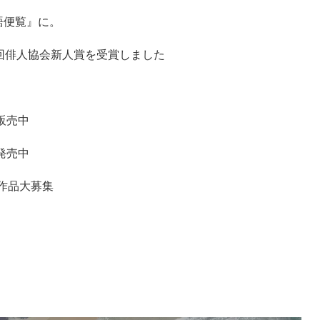
語便覧』に。
回俳人協会新人賞を受賞しました
販売中
発売中
 作品大募集