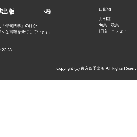
出版物
季出版
月刊誌
句集・歌集
刊「俳句四季」のほか、
評論・エッセイ
様々な書籍を発行しています。
2-28
Copyright (C) 東京四季出版 All Rights Reserv