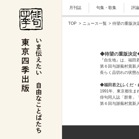
月刊誌
句集・歌集
評
TOP
>
ニュース一覧
> 待望の重版決
◆待望の重版決定
『自生地』は、福田若
第６回与謝蕪村賞新人
長らく品切れの状態
◆福田若之(ふくだ・
1991年、東京都生ま
俳句同人誌「群青」
第６回与謝蕪村賞新人