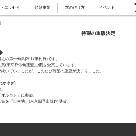
論・エッセイ
顕彰事業
本の作り方
イベント
定
待望の重版決定
◆
之の第一句集(2017年刊行)です。
賞(東京都俳句連盟主催)を受賞しています。
が続いていましたが、このたび待望の重版が決まりました。
わかゆき)
れ。
「オルガン」に参加。
賞を『自生地』(東京四季出版)で受賞。