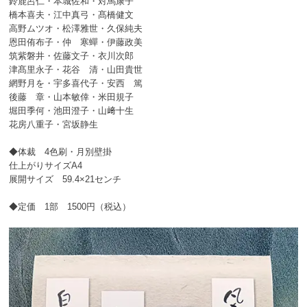
鈴鹿呂仁・本城佐和・対馬康子
橋本喜夫・江中真弓・髙橋健文
高野ムツオ・松澤雅世・久保純夫
恩田侑布子・仲 寒蟬・伊藤政美
筑紫磐井・佐藤文子・衣川次郎
津髙里永子・花谷 清・山田貴世
網野月を・宇多喜代子・安西 篤
後藤 章・山本敏倖・米田規子
堀田季何・池田澄子・山﨑十生
花房八重子・宮坂静生
◆体裁 4色刷・月別壁掛
仕上がりサイズA4
展開サイズ 59.4×21センチ
◆定価 1部 1500円（税込）