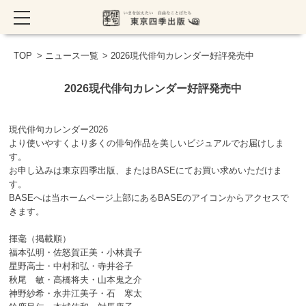
TOP
>
ニュース一覧
> 2026現代俳句カレンダー好評発売中
2026現代俳句カレンダー好評発売中
現代俳句カレンダー2026
より使いやすくより多くの俳句作品を美しいビジュアルでお届けしま
す。
お申し込みは東京四季出版、またはBASEにてお買い求めいただけま
す。
BASEへは当ホームページ上部にあるBASEのアイコンからアクセスで
きます。
揮毫（掲載順）
福本弘明・佐怒賀正美・小林貴子
星野高士・中村和弘・寺井谷子
秋尾 敏・高橋将夫・山本鬼之介
神野紗希・永井江美子・石 寒太