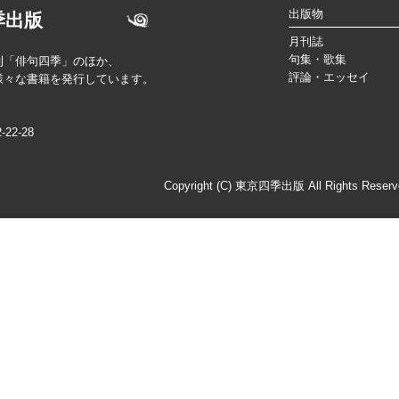
出版物
季出版
月刊誌
句集・歌集
刊「俳句四季」のほか、
評論・エッセイ
様々な書籍を発行しています。
2-28
Copyright (C) 東京四季出版 All Rights Reserv