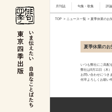
月刊誌
句集・歌集
評
TOP
>
ニュース一覧
> 夏季休業のお
夏季休業のお
いつも弊社にご高配
弊社は8月11日（木
お問い合わせにつきま
何卒よろしくお願い