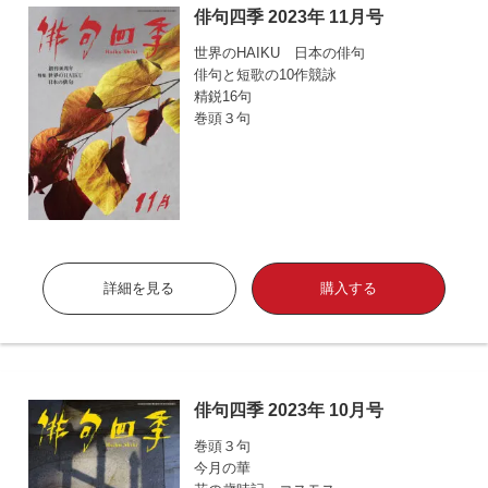
俳句四季 2023年 11月号
世界のHAIKU 日本の俳句
俳句と短歌の10作競詠
精鋭16句
巻頭３句
詳細を見る
購入する
俳句四季 2023年 10月号
巻頭３句
今月の華