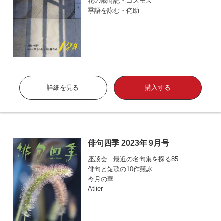
花の歳時記・コスモス
季語を詠む・侘助
詳細を見る
購入する
俳句四季 2023年 9月号
座談会 最近の名句集を探る85
俳句と短歌の10作競詠
今月の華
Atlier