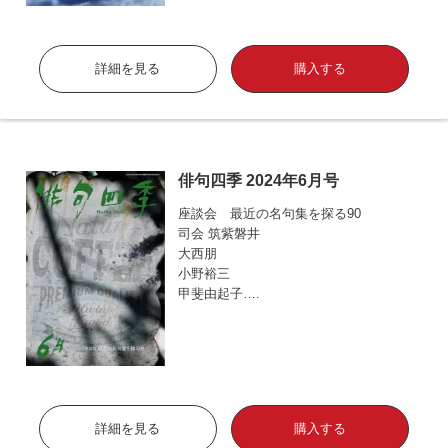
詳細を見る
購入する
俳句四季 2024年6月号
座談会 最近の名句集を探る90
司会 筑紫磐井
大西朋
小野裕三
甲斐由起子….
詳細を見る
購入する