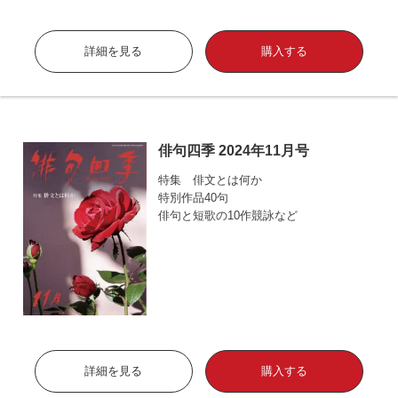
詳細を見る
購入する
俳句四季 2024年11月号
特集 俳文とは何か
特別作品40句
俳句と短歌の10作競詠など
詳細を見る
購入する