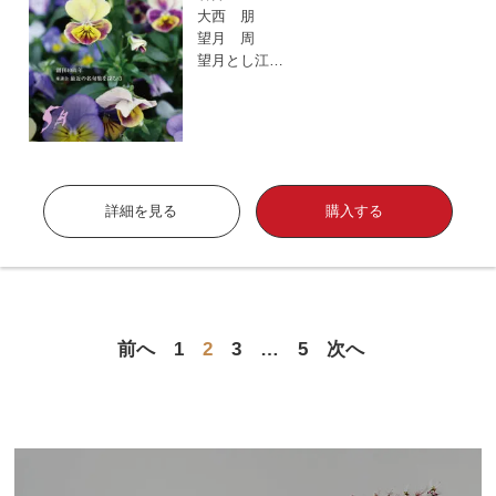
大西 朋
望月 周
望月とし江…
詳細を見る
購入する
前へ
1
2
3
…
5
次へ