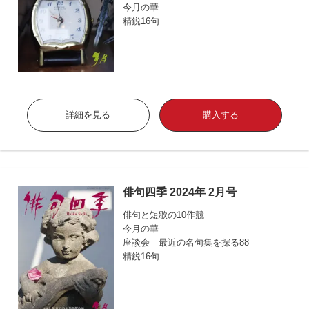
今月の華
精鋭16句
詳細を見る
購入する
俳句四季 2024年 2月号
俳句と短歌の10作競
今月の華
座談会 最近の名句集を探る88
精鋭16句