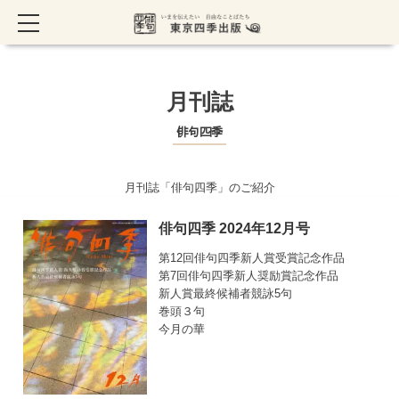
TOP
> 月刊誌一覧
月刊誌
俳句四季
月刊誌「俳句四季」のご紹介
俳句四季 2024年12月号
第12回俳句四季新人賞受賞記念作品
第7回俳句四季新人奨励賞記念作品
新人賞最終候補者競詠5句
巻頭３句
今月の華