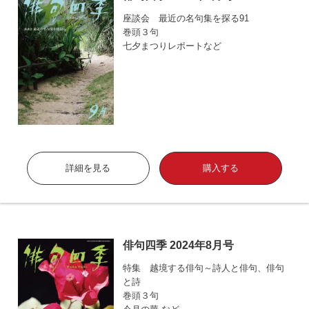
座談会 最近の名句集を探る91
巻頭３句
七夕まつりレポートなど
詳細を見る
購入する
俳句四季 2024年8月号
特集 越境する俳句～詩人と俳句、俳句
と詩
巻頭３句