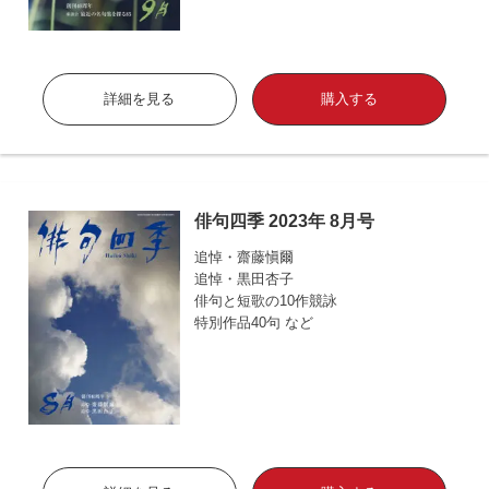
詳細を見る
購入する
俳句四季 2023年 8月号
追悼・齋藤愼爾
追悼・黒田杏子
俳句と短歌の10作競詠
特別作品40句 など