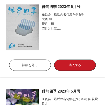
俳句四季 2023年 6月号
座談会 最近の名句集を探る84
大西 朋
望月 周
望月とし江….
詳細を見る
購入する
俳句四季 2023年 5月号
座談会 最近の名句集を探る83司会 筑紫
磐井