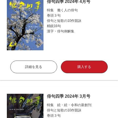
俳句四季 2024年 4月号
特集 働く人の俳句
巻頭３句
俳句と短歌の10作競詠
精鋭16句
漢字・俳句例解集
詳細を見る
購入する
俳句四季 2024年 3月号
特集 続・続・令和の新創刊
俳句と短歌の10作競詠
巻頭３句