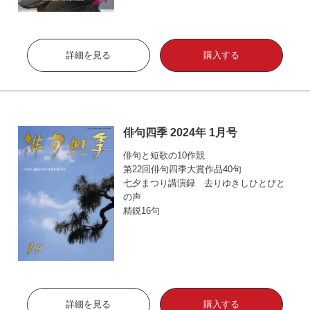
詳細を見る
購入する
俳句四季 2024年 1月号
俳句と短歌の10作競
第22回俳句四季大賞作品40句
七夕まつり講演録 去りゆきしひとびと
の声
精鋭16句
詳細を見る
購入する