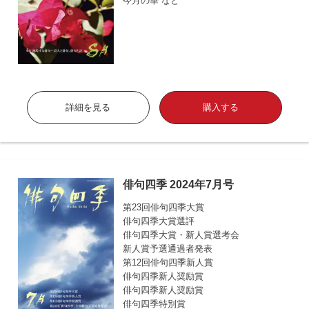
今月の華 など
詳細を見る
購入する
俳句四季 2024年7月号
第23回俳句四季大賞
俳句四季大賞選評
俳句四季大賞・新人賞選考会
新人賞予選通過者発表
第12回俳句四季新人賞
俳句四季新人奨励賞
俳句四季新人奨励賞
俳句四季特別賞