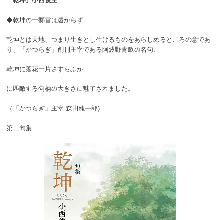
『乾坤』小西俊主
◆乾坤の一擲雷は遠からず
乾坤とは天地、つまり生きとし生けるものをあらしめるところの意であ
り、「かつらぎ」創刊主宰である阿波野青畝の名句、
乾坤に落花一片さすらふか
に匹敵する句柄の大きさに魅了されました。
（「かつらぎ」主宰 森田純一郎)
第二句集