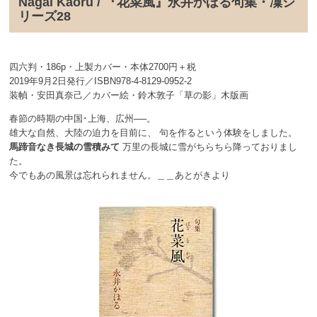
Nagai Kaoru / 『花菜風』永井かほる句集・凜シ
リーズ28
四六判・186p・上製カバー・本体2700円＋税
2019年9月2日発行／ISBN978-4-8129-0952-2
装幀・安田真奈己／カバー絵・鈴木敦子「草の影」木版画
春節の時期の中国･上海、広州──。
雄大な自然、大陸の迫力を目前に、 句を作るという体験をしました。
馬蹄音なき長城の雪積みて
万里の長城に雪がちらちら降っておりまし
た。
今でもあの風景は忘れられません。＿＿あとがきより