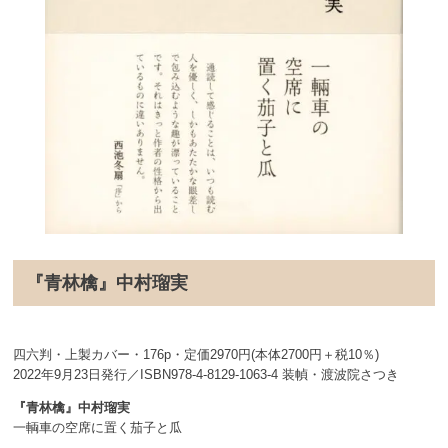
『青林檎』中村瑠実
四六判・上製カバー・176p・定価2970円(本体2700円＋税10％)
2022年9月23日発行／ISBN978-4-8129-1063-4 装幀・渡波院さつき
『青林檎』中村瑠実
一輌車の空席に置く茄子と瓜